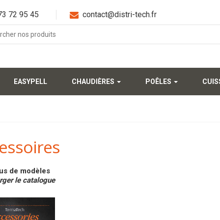
3 72 95 45
contact@distri-tech.fr
EASYPELL
CHAUDIÈRES
POÊLES
CUI
essoires
lus de modèles
rger le catalogue