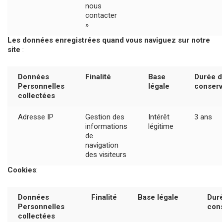
nous
contacter
»
Les données enregistrées quand vous naviguez sur notre
site
:
Données
Finalité
Base
Durée 
Personnelles
légale
conserv
collectées
Adresse IP
Gestion des
Intérêt
3 ans
informations
légitime
de
navigation
des visiteurs
Cookies
:
Données
Finalité
Base légale
Dur
Personnelles
con
collectées