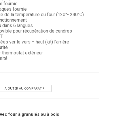
m fournie
laques fournie
ge de la température du four (120°- 240°C)
onctionnement
u dans 6 langues
ovible pour récupération de cendres
CT
s ver le vers – haut (kit) l’arrière
rité
 thermostat extérieur
rité
AJOUTER AU COMPARATIF
vec four à granulés ou à bois