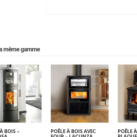
la même gamme
À BOIS –
POÊLE À BOIS AVEC
POÊLE À
OSA
FOUR – LACUNZA
PLAQUE