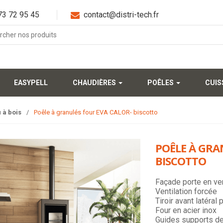
3 72 95 45
contact@distri-tech.fr
EASYPELL
CHAUDIÈRES
POÊLES
CUI
 à bois
/
Poêle à granulés four EVA CALOR- biscotto
POÊLE À GRA
BISCOTTO
Façade porte en ver
Ventilation forcée
Tiroir avant latéral
Four en acier inox
Guides supports d