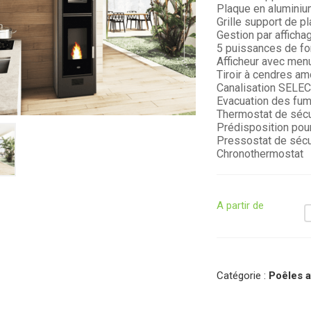
Plaque en aluminiu
Grille support de p
Gestion par afficha
5 puissances de f
Afficheur avec men
Tiroir à cendres am
Canalisation SELE
Evacuation des fumée
Thermostat de sécu
Prédisposition pour
Pressostat de sécu
Chronothermostat
A partir de
Catégorie :
Poêles a