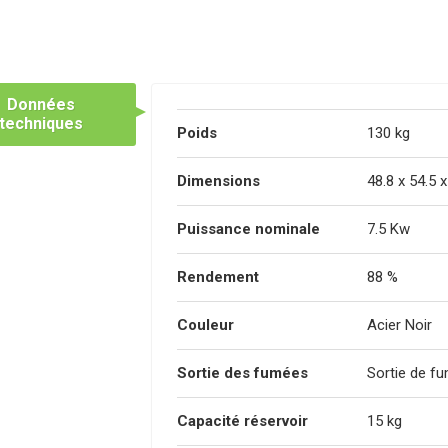
Données
techniques
Poids
130 kg
Dimensions
48.8 x 54.5 
Puissance nominale
7.5 Kw
Rendement
88 %
Couleur
Acier Noir
Sortie des fumées
Sortie de fu
Capacité réservoir
15 kg