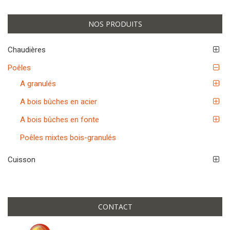
a
v
NOS PRODUITS
i
g
a
Chaudières
t
Poêles
i
o
A granulés
n
A bois bûches en acier
A bois bûches en fonte
Poêles mixtes bois-granulés
Cuisson
CONTACT