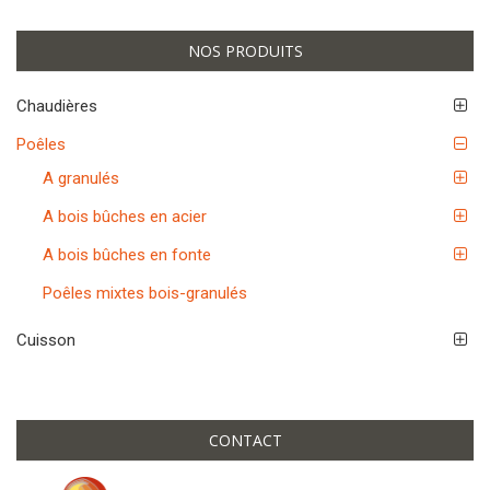
a
v
NOS PRODUITS
i
g
a
Chaudières
t
Poêles
i
o
A granulés
n
A bois bûches en acier
A bois bûches en fonte
Poêles mixtes bois-granulés
Cuisson
CONTACT